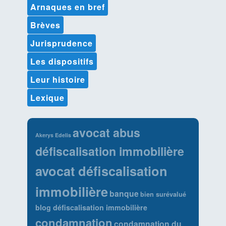
Arnaques en bref
Brèves
Jurisprudence
Les dispositifs
Leur histoire
Lexique
avocat abus
Akerys Edelis
défiscalisation immobilière
avocat défiscalisation
immobilière
banque
bien surévalué
blog défiscalisation immobilière
condamnation
condamnation du