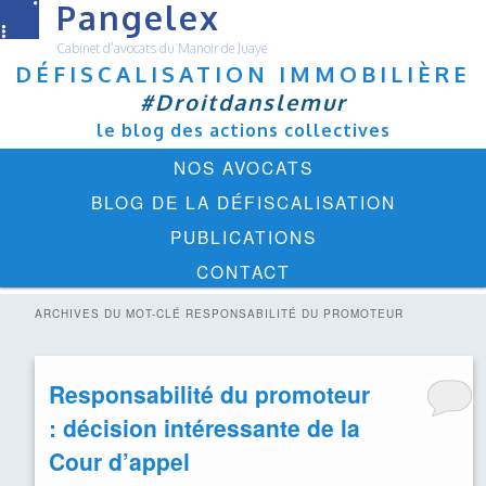
Pangelex
Cabinet d'avocats du Manoir de Juaye
DÉFISCALISATION IMMOBILIÈRE
#Droitdanslemur
le blog des actions collectives
Menu
ALLER
ALLER
NOS AVOCATS
principal
AU
AU
BLOG DE LA DÉFISCALISATION
CONTENU
CONTENU
PUBLICATIONS
PRINCIPAL
SECONDAIRE
CONTACT
ARCHIVES DU MOT-CLÉ
RESPONSABILITÉ DU PROMOTEUR
Responsabilité du promoteur
: décision intéressante de la
Cour d’appel