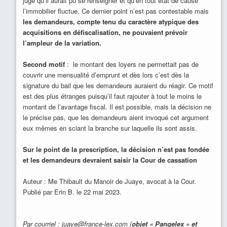
jugé qu’il aurait pu se renseigner et qu’en tout état de cause
l’immobilier fluctue. Ce dernier point n’est pas contestable mais
les demandeurs, compte tenu du caractère atypique des
acquisitions en défiscalisation, ne pouvaient prévoir
l’ampleur de la variation.
Second motif
: le montant des loyers ne permettait pas de
couvrir une mensualité d’emprunt et dès lors c’est dès la
signature du bail que les demandeurs auraient du réagir. Ce motif
est des plus étranges puisqu’il faut rajouter à tout le moins le
montant de l’avantage fiscal. Il est possible, mais la décision ne
le précise pas, que les demandeurs aient invoqué cet argument
eux mêmes en sciant la branche sur laquelle ils sont assis.
Sur le point de la prescription, la décision n’est pas fondée
et les demandeurs devraient saisir la Cour de cassation
Auteur : Me Thibault du Manoir de Juaye, avocat à la Cour.
Publié par Erin B. le 22 mai 2023.
Par courriel : juaye@france-lex.com (
objet « Pangelex » et