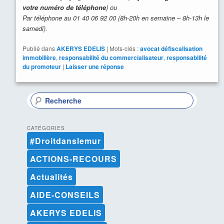
votre numéro de téléphone
) ou
Par téléphone au 01 40 06 92 00 (8h-20h en semaine – 8h-13h le
samedi).
Publié dans
AKERYS EDELIS
|
Mots-clés :
avocat défiscalisation
immobilière
,
responsabilité du commercialisateur
,
responsabilité
du promoteur
|
Laisser une réponse
R
e
c
h
CATÉGORIES
e
#Droitdanslemur
r
c
ACTIONS-RECOURS
h
e
Actualités
AIDE-CONSEILS
AKERYS EDELIS