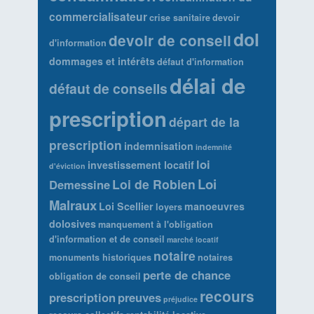
commercialisateur
crise sanitaire
devoir
dol
devoir de conseil
d'information
dommages et intérêts
défaut d'information
délai de
défaut de conseils
prescription
départ de la
prescription
indemnisation
indemnité
loi
investissement locatif
d'éviction
Loi
Loi de Robien
Demessine
Malraux
Loi Scellier
manoeuvres
loyers
dolosives
manquement à l'obligation
d'information et de conseil
marché locatif
notaire
monuments historiques
notaires
perte de chance
obligation de conseil
recours
prescription
preuves
préjudice