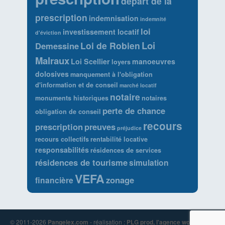
départ de la
prescription
indemnisation
indemnité
loi
investissement locatif
d'éviction
Loi
Loi de Robien
Demessine
Malraux
Loi Scellier
manoeuvres
loyers
dolosives
manquement à l'obligation
d'information et de conseil
marché locatif
notaire
monuments historiques
notaires
perte de chance
obligation de conseil
recours
prescription
preuves
préjudice
recours collectifs
rentabilité locative
responsabilités
résidences de services
résidences de tourisme
simulation
VEFA
zonage
financière
© 2011-2026
Pangelex.com
- réalisation :
PLG prod, l'agence wordpress
*