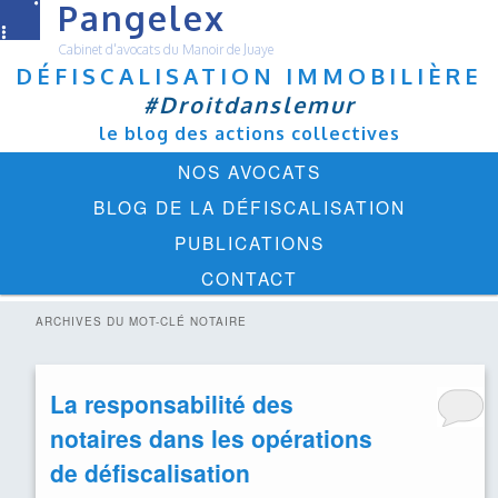
Pangelex
Cabinet d'avocats du Manoir de Juaye
DÉFISCALISATION IMMOBILIÈRE
#Droitdanslemur
le blog des actions collectives
Menu
ALLER
ALLER
NOS AVOCATS
principal
AU
AU
BLOG DE LA DÉFISCALISATION
CONTENU
CONTENU
PUBLICATIONS
PRINCIPAL
SECONDAIRE
CONTACT
ARCHIVES DU MOT-CLÉ
NOTAIRE
La responsabilité des
notaires dans les opérations
de défiscalisation