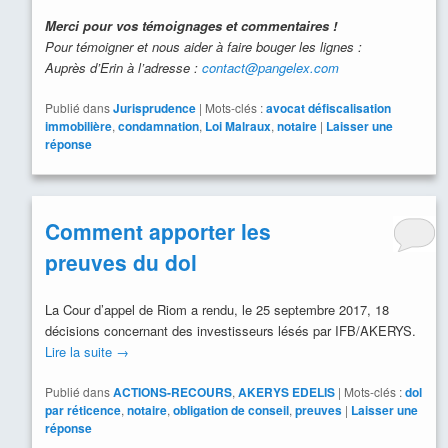
Merci pour vos témoignages et commentaires !
Pour témoigner et nous aider à faire bouger les lignes :
Auprès d’Erin à l’adresse :
contact@pangelex.com
Publié dans
Jurisprudence
|
Mots-clés :
avocat défiscalisation
immobilière
,
condamnation
,
Loi Malraux
,
notaire
|
Laisser une
réponse
Comment apporter les
preuves du dol
La Cour d’appel de Riom a rendu, le 25 septembre 2017, 18
décisions concernant des investisseurs lésés par IFB/AKERYS.
Lire la suite
→
Publié dans
ACTIONS-RECOURS
,
AKERYS EDELIS
|
Mots-clés :
dol
par réticence
,
notaire
,
obligation de conseil
,
preuves
|
Laisser une
réponse