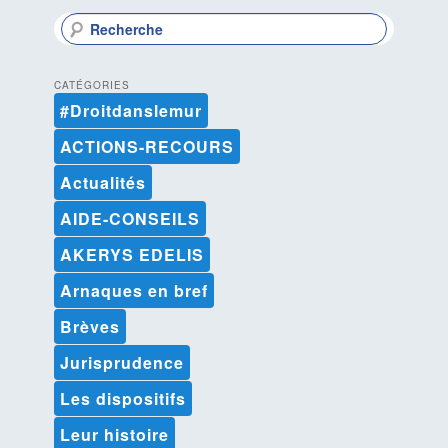
articles
R
e
c
h
CATÉGORIES
e
#Droitdanslemur
r
c
ACTIONS-RECOURS
h
e
Actualités
AIDE-CONSEILS
AKERYS EDELIS
Arnaques en bref
Brèves
Jurisprudence
Les dispositifs
Leur histoire