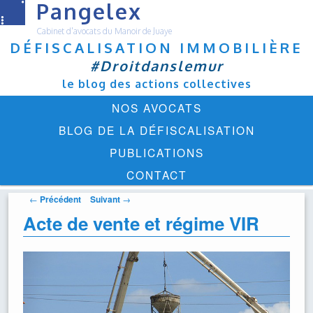
Pangelex
Cabinet d'avocats du Manoir de Juaye
DÉFISCALISATION IMMOBILIÈRE
#Droitdanslemur
le blog des actions collectives
Menu
ALLER
NOS AVOCATS
principal
AU
BLOG DE LA DÉFISCALISATION
CONTENU
PUBLICATIONS
PRINCIPAL
CONTACT
Navigation
←
Précédent
Suivant
→
des
Acte de vente et régime VIR
articles