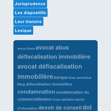
Jurisprudence
Les dispositifs
Leur histoire
Lexique
avocat abus
Akerys Edelis
défiscalisation immobilière
avocat défiscalisation
immobilière
banque
bien surévalué
blog défiscalisation immobilière
condamnation
condamnation du
commercialisateur
crise sanitaire
devoir
dol
devoir de conseil
d'information