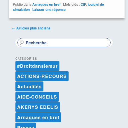
Publié dans
Arnaques en bref
|
Mots-clés :
CIF
,
logiciel de
simulation
|
Laisser une réponse
Navigation
←
Articles plus anciens
des
articles
R
e
c
h
CATÉGORIES
e
#Droitdanslemur
r
c
ACTIONS-RECOURS
h
e
Actualités
AIDE-CONSEILS
AKERYS EDELIS
Arnaques en bref
Brèves