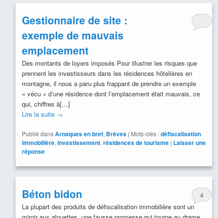
Gestionnaire de site :
exemple de mauvais
emplacement
Des montants de loyers imposés Pour illustrer les risques que
prennent les investisseurs dans les résidences hôtelières en
montagne, il nous a paru plus frappant de prendre un exemple
« vécu » d’une résidence dont l’emplacement était mauvais, ce
qui, chiffres à[…]
Lire la suite
→
Publié dans
Arnaques en bref
,
Brèves
|
Mots-clés :
défiscalisation
immobilière
,
investissement
,
résidences de tourisme
|
Laisser une
réponse
Béton bidon
4
La plupart des produits de défiscalisation immobilière sont un
miroir aux alouettes, une fausse promesse qui tourne au drame.