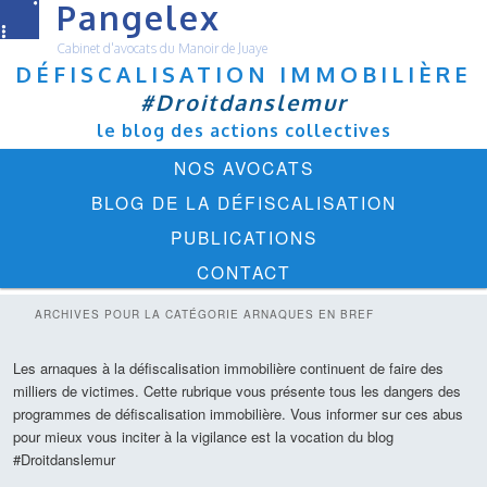
Pangelex
Cabinet d'avocats du Manoir de Juaye
DÉFISCALISATION IMMOBILIÈRE
#Droitdanslemur
le blog des actions collectives
Menu
ALLER
ALLER
NOS AVOCATS
principal
AU
AU
BLOG DE LA DÉFISCALISATION
CONTENU
CONTENU
PUBLICATIONS
PRINCIPAL
SECONDAIRE
CONTACT
ARCHIVES POUR LA CATÉGORIE
ARNAQUES EN BREF
Les arnaques à la défiscalisation immobilière continuent de faire des
milliers de victimes. Cette rubrique vous présente tous les dangers des
programmes de défiscalisation immobilière. Vous informer sur ces abus
pour mieux vous inciter à la vigilance est la vocation du blog
#Droitdanslemur