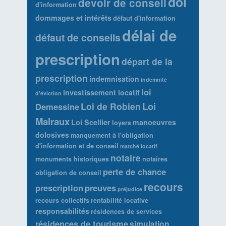
dol
devoir de conseil
d'information
dommages et intérêts
défaut d'information
délai de
défaut de conseils
prescription
départ de la
prescription
indemnisation
indemnité
loi
investissement locatif
d'éviction
Loi
Loi de Robien
Demessine
Malraux
Loi Scellier
manoeuvres
loyers
dolosives
manquement à l'obligation
d'information et de conseil
marché locatif
notaire
monuments historiques
notaires
perte de chance
obligation de conseil
recours
prescription
preuves
préjudice
recours collectifs
rentabilité locative
responsabilités
résidences de services
résidences de tourisme
simulation