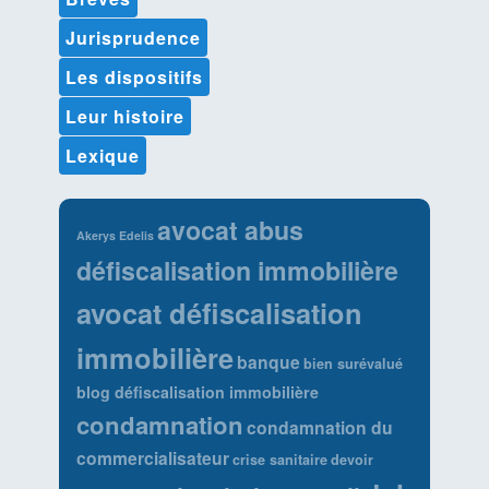
Jurisprudence
Les dispositifs
Leur histoire
Lexique
avocat abus
Akerys Edelis
défiscalisation immobilière
avocat défiscalisation
immobilière
banque
bien surévalué
blog défiscalisation immobilière
condamnation
condamnation du
commercialisateur
crise sanitaire
devoir