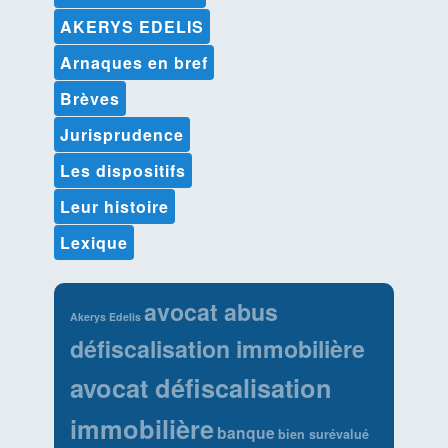
AKERYS EDELIS
Arnaques en bref
Brèves
Jurisprudence
Les dispositifs
Leur histoire
Lexique
avocat abus
Akerys Edelis
défiscalisation immobilière
avocat défiscalisation
immobilière
banque
bien surévalué