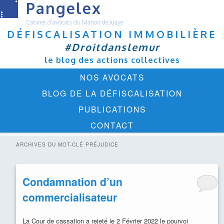
Pangelex
Cabinet d'avocats du Manoir de Juaye
DÉFISCALISATION IMMOBILIÈRE
#Droitdanslemur
le blog des actions collectives
Menu
ALLER
ALLER
NOS AVOCATS
principal
AU
AU
BLOG DE LA DÉFISCALISATION
CONTENU
CONTENU
PUBLICATIONS
PRINCIPAL
SECONDAIRE
CONTACT
ARCHIVES DU MOT-CLÉ
PRÉJUDICE
Condamnation d’un
commercialisateur
La Cour de cassation a rejeté le 2 Février 2022 le pourvoi