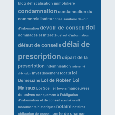
blog défiscalisation immobilière
condamnation
condamnation du
commercialisateur
crise sanitaire
devoir
dol
devoir de conseil
d'information
dommages et intérêts
défaut d'information
délai de
défaut de conseils
prescription
départ de la
prescription
indemnisation
indemnité
loi
investissement locatif
d'éviction
Loi
Loi de Robien
Demessine
Malraux
Loi Scellier
manoeuvres
loyers
dolosives
manquement à l'obligation
d'information et de conseil
marché locatif
notaire
monuments historiques
notaires
perte de chance
obligation de conseil