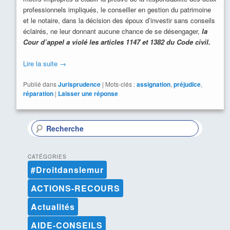
professionnels impliqués, le conseiller en gestion du patrimoine
et le notaire, dans la décision des époux d’investir sans conseils
éclairés, ne leur donnant aucune chance de se désengager,
la
Cour d’appel a violé les articles 1147 et 1382 du Code civil.
Lire la suite
→
Publié dans
Jurisprudence
|
Mots-clés :
assignation
,
préjudice
,
réparation
|
Laisser une réponse
R
e
c
h
CATÉGORIES
e
#Droitdanslemur
r
c
ACTIONS-RECOURS
h
e
Actualités
AIDE-CONSEILS