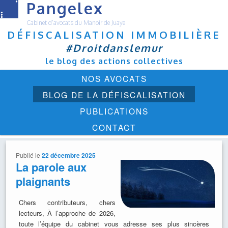
Pangelex
Cabinet d'avocats du Manoir de Juaye
DÉFISCALISATION IMMOBILIÈRE
#Droitdanslemur
le blog des actions collectives
Menu
ALLER
NOS AVOCATS
principal
AU
BLOG DE LA DÉFISCALISATION
CONTENU
PUBLICATIONS
PRINCIPAL
CONTACT
Publié le
22 décembre 2025
La parole aux
plaignants
Chers contributeurs, chers
lecteurs, À l’approche de 2026,
toute l’équipe du cabinet vous adresse ses plus sincères