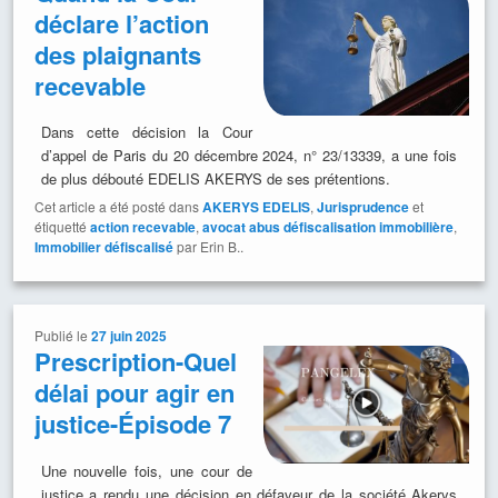
déclare l’action
des plaignants
recevable
Dans cette décision la Cour
d’appel de Paris du 20 décembre 2024, n° 23/13339, a une fois
de plus débouté EDELIS AKERYS de ses prétentions.
Cet article a été posté dans
AKERYS EDELIS
,
Jurisprudence
et
étiquetté
action recevable
,
avocat abus défiscalisation immobilière
,
Immobilier défiscalisé
par Erin B..
Publié le
27 juin 2025
Prescription-Quel
délai pour agir en
justice-Épisode 7
Une nouvelle fois, une cour de
justice a rendu une décision en défaveur de la société Akerys