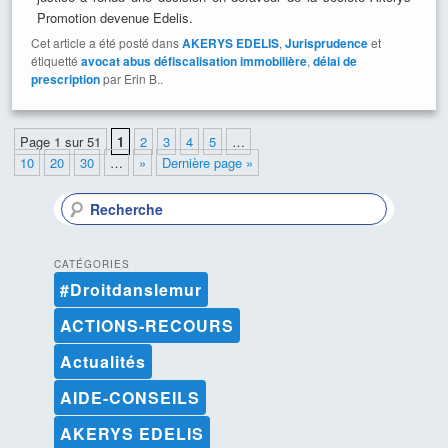
Promotion devenue Edelis.
Cet article a été posté dans
AKERYS EDELIS
,
Jurisprudence
et
étiquetté
avocat abus défiscalisation immobilière
,
délai de
prescription
par Erin B..
Page 1 sur 51
1
2
3
4
5
…
10
20
30
…
»
Dernière page »
R
e
c
h
CATÉGORIES
e
#Droitdanslemur
r
c
ACTIONS-RECOURS
h
e
Actualités
AIDE-CONSEILS
AKERYS EDELIS