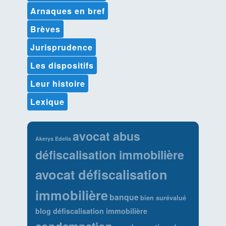
Arnaques en bref
Brèves
Jurisprudence
Les dispositifs
Leur histoire
Lexique
avocat abus
Akerys Edelis
défiscalisation immobilière
avocat défiscalisation
immobilière
banque
bien surévalué
blog défiscalisation immobilière