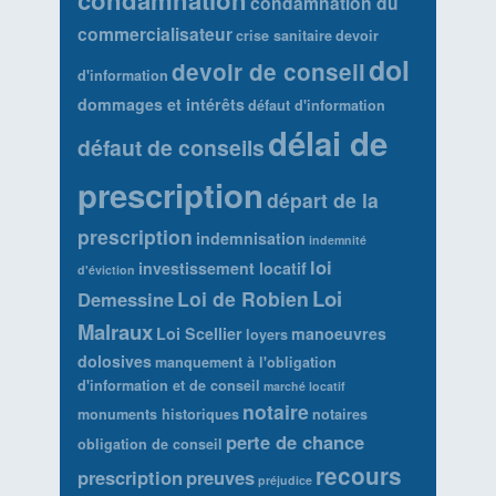
condamnation
condamnation du
commercialisateur
crise sanitaire
devoir
dol
devoir de conseil
d'information
dommages et intérêts
défaut d'information
délai de
défaut de conseils
prescription
départ de la
prescription
indemnisation
indemnité
loi
investissement locatif
d'éviction
Loi
Loi de Robien
Demessine
Malraux
Loi Scellier
manoeuvres
loyers
dolosives
manquement à l'obligation
d'information et de conseil
marché locatif
notaire
monuments historiques
notaires
perte de chance
obligation de conseil
recours
prescription
preuves
préjudice