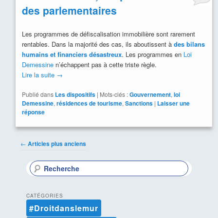
des parlementaires
Les programmes de défiscalisation immobilière sont rarement
rentables. Dans la majorité des cas, ils aboutissent à
des bilans
humains et financiers désastreux
. Les programmes en
Loi
Demessine
n’échappent pas à cette triste règle.
Lire la suite
→
Publié dans
Les dispositifs
|
Mots-clés :
Gouvernement
,
loi
Demessine
,
résidences de tourisme
,
Sanctions
|
Laisser une
réponse
Navigation
←
Articles plus anciens
des
articles
R
e
c
h
CATÉGORIES
e
#Droitdanslemur
r