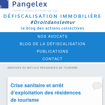
Pangelex
Cabinet d'avocats du Manoir de Juaye
DÉFISCALISATION IMMOBILIÈRE
#Droitdanslemur
le blog des actions collectives
Menu
ALLER
ALLER
NOS AVOCATS
principal
AU
AU
BLOG DE LA DÉFISCALISATION
CONTENU
CONTENU
PUBLICATIONS
PRINCIPAL
SECONDAIRE
CONTACT
ARCHIVES DU MOT-CLÉ
RÉSIDENCES DE TOURISME
Crise sanitaire et arrêt
d’exploitation des résidences
de tourisme