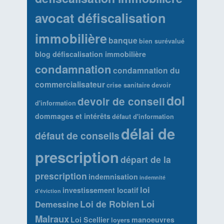
avocat défiscalisation
immobilière
banque
bien surévalué
blog défiscalisation immobilière
condamnation
condamnation du
commercialisateur
crise sanitaire
devoir
dol
devoir de conseil
d'information
dommages et intérêts
défaut d'information
délai de
défaut de conseils
prescription
départ de la
prescription
indemnisation
indemnité
loi
investissement locatif
d'éviction
Loi
Loi de Robien
Demessine
Malraux
Loi Scellier
manoeuvres
loyers