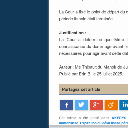
La Cour a fixé le point de départ du 
période fiscale était terminée.
Justification :
La Cour a déterminé que Mme [V
connaissance du dommage avant l’expi
nécessaires pour agir avant cette dat
Auteur : Me Thibault du Manoir de Ju
Publié par Erin B. le 25 juillet 2025.
Partagez cet article
Facebook
Twitter
Google+
Viadeo
Cet article a été posté dans
AKERYS 
immobilière
,
Expiration du délai fiscal
,
péri