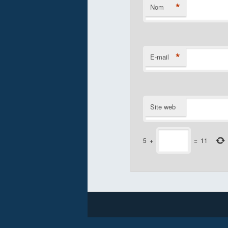
*
Nom
*
E-mail
Site web
5
+
=
11