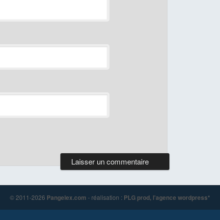
© 2011-2026
Pangelex.com
- réalisation :
PLG prod, l'agence wordpress
*