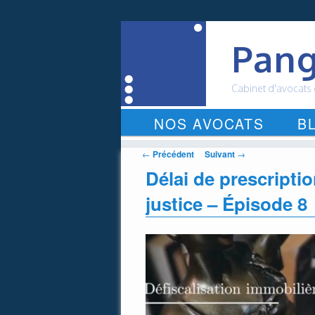
Pang
Cabinet d'avocats
Menu
NOS AVOCATS
B
ALLER
principal
AU
Navigation
←
Précédent
Suivant
→
des
Délai de prescriptio
CONTENU
articles
justice – Épisode 8
PRINCIPAL