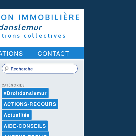
ION IMMOBILIÈRE
danslemur
ctions collectives
ATIONS
CONTACT
R
e
c
h
CATÉGORIES
e
#Droitdanslemur
r
c
ACTIONS-RECOURS
h
e
Actualités
AIDE-CONSEILS