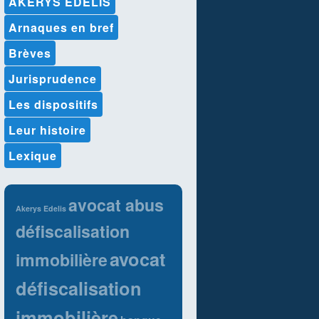
AKERYS EDELIS
Arnaques en bref
Brèves
Jurisprudence
Les dispositifs
Leur histoire
Lexique
avocat abus
Akerys Edelis
défiscalisation
avocat
immobilière
défiscalisation
immobilière