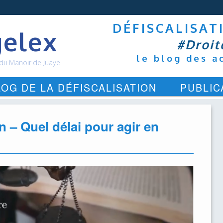
DÉFISCALISAT
elex
#Droit
le blog des a
 du Manoir de Juaye
LOG DE LA DÉFISCALISATION
PUBLIC
n – Quel délai pour agir en