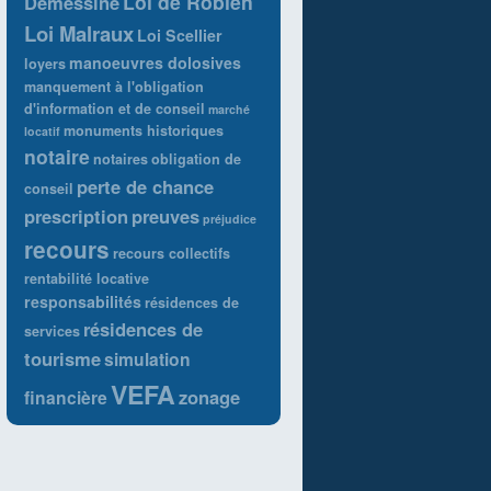
Loi de Robien
Demessine
Loi Malraux
Loi Scellier
manoeuvres dolosives
loyers
manquement à l'obligation
d'information et de conseil
marché
monuments historiques
locatif
notaire
notaires
obligation de
perte de chance
conseil
prescription
preuves
préjudice
recours
recours collectifs
rentabilité locative
responsabilités
résidences de
résidences de
services
tourisme
simulation
VEFA
zonage
financière