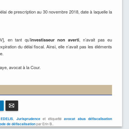
délai de prescription au 30 novembre 2018, date à laquelle la
], en tant qu’
investisseur non averti
, n’avait pas eu
ration du délai fiscal. Ainsi, elle n’avait pas les éléments
e.
aye, avocat à la Cour.
LinkedIn
E-mail
EDELIS
,
Jurisprudence
et étiquetté
avocat abus défiscalisation
ode de défiscalisation
par Erin B..