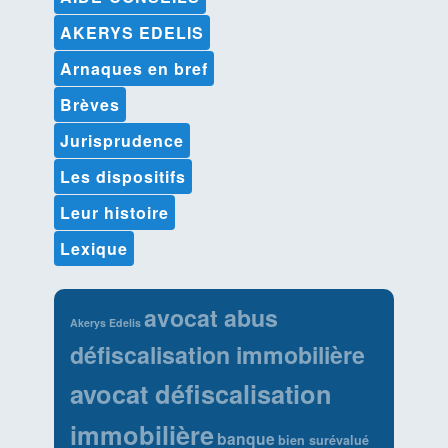
AKERYS EDELIS
Arnaques en bref
Brèves
Jurisprudence
Les dispositifs
Leur histoire
Lexique
avocat abus
Akerys Edelis
défiscalisation immobilière
avocat défiscalisation
immobilière
banque
bien surévalué