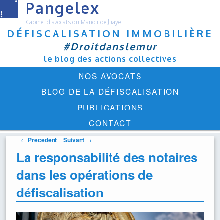
Pangelex
Cabinet d'avocats du Manoir de Juaye
DÉFISCALISATION IMMOBILIÈRE
#Droitdanslemur
le blog des actions collectives
Menu
ALLER
NOS AVOCATS
principal
AU
BLOG DE LA DÉFISCALISATION
CONTENU
PUBLICATIONS
PRINCIPAL
CONTACT
Navigation
←
Précédent
Suivant
→
des
La responsabilité des notaires
articles
dans les opérations de
défiscalisation