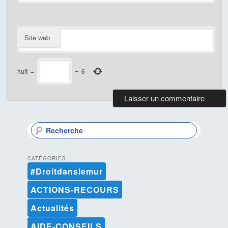
Site web
huit
−
=
6
R
e
c
h
CATÉGORIES
e
#Droitdanslemur
r
c
ACTIONS-RECOURS
h
e
Actualités
AIDE-CONSEILS