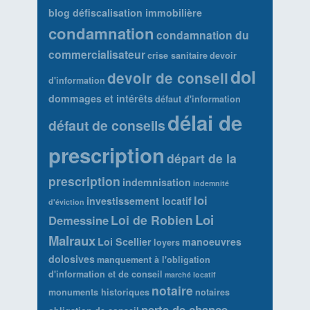
blog défiscalisation immobilière
condamnation
condamnation du
commercialisateur
crise sanitaire
devoir
dol
devoir de conseil
d'information
dommages et intérêts
défaut d'information
délai de
défaut de conseils
prescription
départ de la
prescription
indemnisation
indemnité
loi
investissement locatif
d'éviction
Loi
Loi de Robien
Demessine
Malraux
Loi Scellier
manoeuvres
loyers
dolosives
manquement à l'obligation
d'information et de conseil
marché locatif
notaire
monuments historiques
notaires
perte de chance