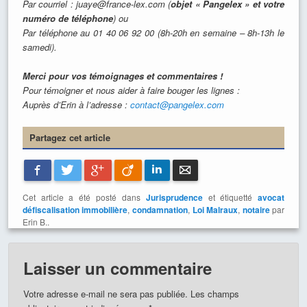
Par courriel : juaye@france-lex.com (
objet « Pangelex » et votre
numéro de téléphone
) ou
Par téléphone au 01 40 06 92 00 (8h-20h en semaine – 8h-13h le
samedi).
Merci pour vos témoignages et commentaires !
Pour témoigner et nous aider à faire bouger les lignes :
Auprès d’Erin à l’adresse :
contact@pangelex.com
Partagez cet article
Facebook
Twitter
Google+
Viadeo
LinkedIn
E-mail
Cet article a été posté dans
Jurisprudence
et étiquetté
avocat
défiscalisation immobilière
,
condamnation
,
Loi Malraux
,
notaire
par
Erin B..
Laisser un commentaire
Votre adresse e-mail ne sera pas publiée.
Les champs