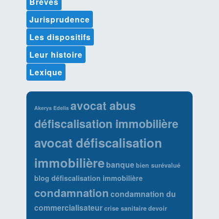
Brèves
Jurisprudence
Les dispositifs
Leur histoire
Lexique
avocat abus
Akerys Edelis
défiscalisation immobilière
avocat défiscalisation
immobilière
banque
bien surévalué
blog défiscalisation immobilière
condamnation
condamnation du
commercialisateur
crise sanitaire
devoir