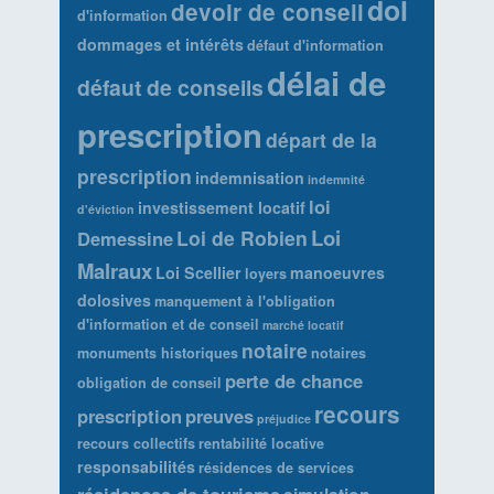
dol
devoir de conseil
d'information
dommages et intérêts
défaut d'information
délai de
défaut de conseils
prescription
départ de la
prescription
indemnisation
indemnité
loi
investissement locatif
d'éviction
Loi
Loi de Robien
Demessine
Malraux
Loi Scellier
manoeuvres
loyers
dolosives
manquement à l'obligation
d'information et de conseil
marché locatif
notaire
monuments historiques
notaires
perte de chance
obligation de conseil
recours
prescription
preuves
préjudice
recours collectifs
rentabilité locative
responsabilités
résidences de services