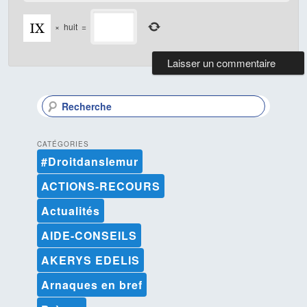
×
huit
=
R
e
c
h
CATÉGORIES
e
#Droitdanslemur
r
c
ACTIONS-RECOURS
h
e
Actualités
AIDE-CONSEILS
AKERYS EDELIS
Arnaques en bref