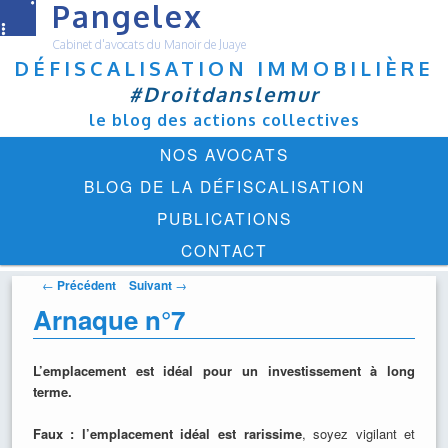
Pangelex
Cabinet d'avocats du Manoir de Juaye
DÉFISCALISATION IMMOBILIÈRE
#Droitdanslemur
le blog des actions collectives
Menu
ALLER
NOS AVOCATS
principal
AU
BLOG DE LA DÉFISCALISATION
CONTENU
PUBLICATIONS
PRINCIPAL
CONTACT
Navigation
←
Précédent
Suivant
→
des
Arnaque n°7
articles
L’emplacement est idéal pour un investissement à long
terme.
Faux : l’emplacement idéal est rarissime
, soyez vigilant et