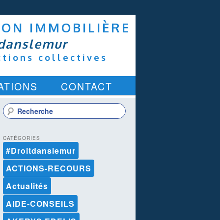
ION IMMOBILIÈRE
danslemur
ctions collectives
ATIONS
CONTACT
R
e
c
h
CATÉGORIES
e
#Droitdanslemur
r
c
ACTIONS-RECOURS
h
e
Actualités
AIDE-CONSEILS