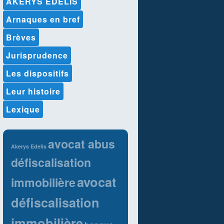
AKERYS EDELIS
Arnaques en bref
Brèves
Jurisprudence
Les dispositifs
Leur histoire
Lexique
avocat abus
Akerys Edelis
défiscalisation
avocat
immobilière
défiscalisation
immobilière