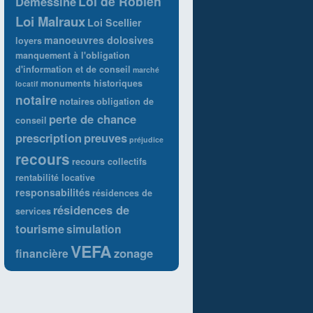
Loi de Robien
Demessine
Loi Malraux
Loi Scellier
manoeuvres dolosives
loyers
manquement à l'obligation
d'information et de conseil
marché
monuments historiques
locatif
notaire
notaires
obligation de
perte de chance
conseil
prescription
preuves
préjudice
recours
recours collectifs
rentabilité locative
responsabilités
résidences de
résidences de
services
tourisme
simulation
VEFA
zonage
financière