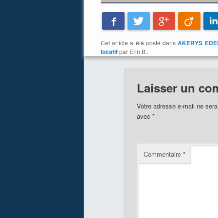
Facebook
Twitter
Google+
Viadeo
Cet article a été posté dans
AKERYS EDE
locatif
par Erin B..
Laisser un co
Votre adresse e-mail ne sera
avec
*
Commentaire
*