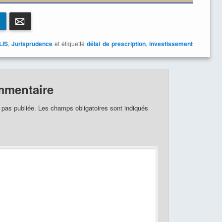
LinkedIn
E-mail
LIS
,
Jurisprudence
et étiquetté
délai de prescription
,
investissement
mmentaire
 pas publiée.
Les champs obligatoires sont indiqués