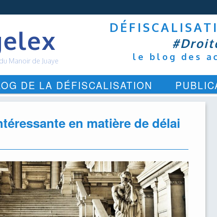
DÉFISCALISAT
elex
#Droit
le blog des a
 du Manoir de Juaye
LOG DE LA DÉFISCALISATION
PUBLIC
ntéressante en matière de délai