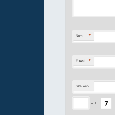
*
Nom
*
E-mail
Site web
−
1
=