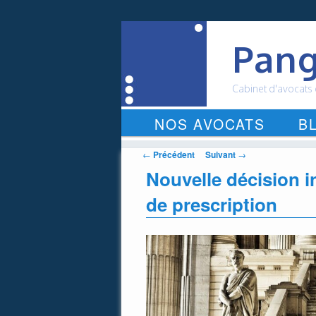
Pang
Cabinet d'avocats
Menu
NOS AVOCATS
B
ALLER
principal
AU
Navigation
←
Précédent
Suivant
→
des
Nouvelle décision i
CONTENU
articles
de prescription
PRINCIPAL