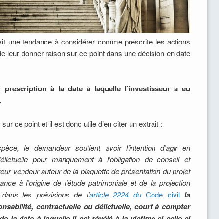
ait une tendance à considérer comme prescrite les actions
e leur donner raison sur ce point dans une décision en date
 prescription à la date à laquelle l’investisseur a eu
.
ur ce point et il est donc utile d’en citer un extrait :
èce, le demandeur soutient avoir l’intention d’agir en
 délictuelle pour manquement à
l’obligation de conseil et
teur vendeur auteur de la plaquette de présentation du projet
nce à l’origine de l’étude patrimoniale et de la projection
e dans les prévisions de l’
article 2224 du
Code civil
la
nsabilité, contractuelle ou délictuelle, court à compter
de la date à laquelle il est révélé à la victime si celle-ci