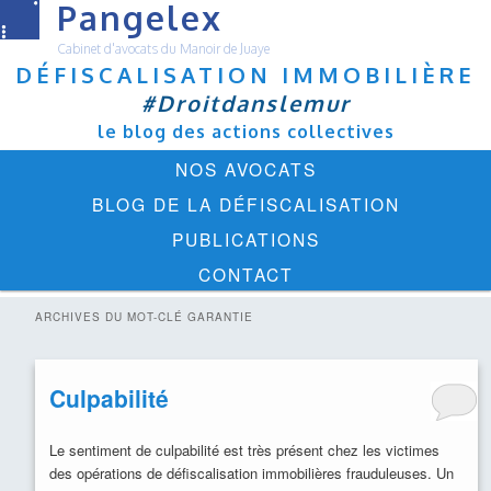
Pangelex
Cabinet d'avocats du Manoir de Juaye
DÉFISCALISATION IMMOBILIÈRE
#Droitdanslemur
le blog des actions collectives
Menu
ALLER
ALLER
NOS AVOCATS
principal
AU
AU
BLOG DE LA DÉFISCALISATION
CONTENU
CONTENU
PUBLICATIONS
PRINCIPAL
SECONDAIRE
CONTACT
ARCHIVES DU MOT-CLÉ
GARANTIE
Culpabilité
Le sentiment de culpabilité est très présent chez les victimes
des opérations de défiscalisation immobilières frauduleuses. Un