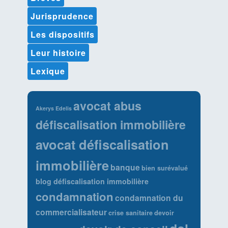
Jurisprudence
Les dispositifs
Leur histoire
Lexique
avocat abus
Akerys Edelis
défiscalisation immobilière
avocat défiscalisation
immobilière
banque
bien surévalué
blog défiscalisation immobilière
condamnation
condamnation du
commercialisateur
crise sanitaire
devoir