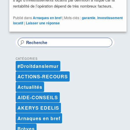
rentabilité de l’opération dépend de très nombreux facteurs.
Publié dans
Arnaques en bref
|
Mots-clés :
garantie
,
investissement
locatif
|
Laisser une réponse
R
e
c
h
CATÉGORIES
e
#Droitdanslemur
r
c
ACTIONS-RECOURS
h
e
Actualités
AIDE-CONSEILS
AKERYS EDELIS
Arnaques en bref
Brèves