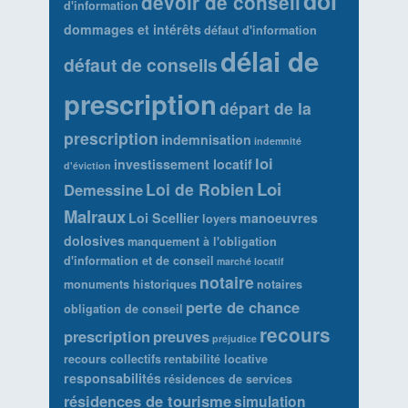
dol
devoir de conseil
d'information
dommages et intérêts
défaut d'information
délai de
défaut de conseils
prescription
départ de la
prescription
indemnisation
indemnité
loi
investissement locatif
d'éviction
Loi
Loi de Robien
Demessine
Malraux
Loi Scellier
manoeuvres
loyers
dolosives
manquement à l'obligation
d'information et de conseil
marché locatif
notaire
monuments historiques
notaires
perte de chance
obligation de conseil
recours
prescription
preuves
préjudice
recours collectifs
rentabilité locative
responsabilités
résidences de services
résidences de tourisme
simulation