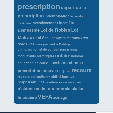
prescription
départ de la
prescription
indemnisation
indemnité
loi
investissement locatif
d'éviction
Loi
Loi de Robien
Demessine
Malraux
Loi Scellier
manoeuvres
loyers
dolosives
manquement à l'obligation
d'information et de conseil
marché locatif
notaire
monuments historiques
notaires
perte de chance
obligation de conseil
recours
prescription
preuves
préjudice
recours collectifs
rentabilité locative
responsabilités
résidences de services
résidences de tourisme
simulation
VEFA
zonage
financière