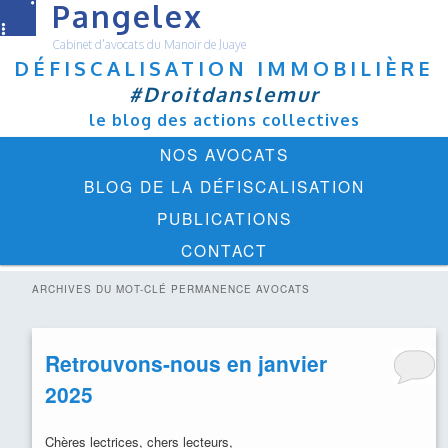
Pangelex
Cabinet d'avocats du Manoir de Juaye
DÉFISCALISATION IMMOBILIÈRE
#Droitdanslemur
le blog des actions collectives
Menu
ALLER
ALLER
NOS AVOCATS
principal
AU
AU
BLOG DE LA DÉFISCALISATION
CONTENU
CONTENU
PUBLICATIONS
PRINCIPAL
SECONDAIRE
CONTACT
ARCHIVES DU MOT-CLÉ
PERMANENCE AVOCATS
Retrouvons-nous en janvier
2025
Chères lectrices, chers lecteurs,