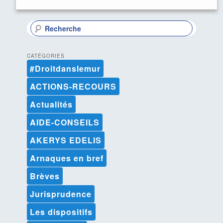
R
e
c
h
CATÉGORIES
e
#Droitdanslemur
r
c
ACTIONS-RECOURS
h
e
Actualités
AIDE-CONSEILS
AKERYS EDELIS
Arnaques en bref
Brèves
Jurisprudence
Les dispositifs