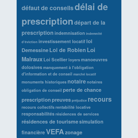
délai de
défaut de conseils
prescription
départ de la
prescription
indemnisation
indemnité
loi
investissement locatif
d'éviction
Loi
Loi de Robien
Demessine
Malraux
Loi Scellier
manoeuvres
loyers
dolosives
manquement à l'obligation
d'information et de conseil
marché locatif
notaire
monuments historiques
notaires
perte de chance
obligation de conseil
recours
prescription
preuves
préjudice
recours collectifs
rentabilité locative
responsabilités
résidences de services
résidences de tourisme
simulation
VEFA
zonage
financière