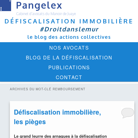
Pangelex
Cabinet d'avocats du Manoir de Juaye
DÉFISCALISATION IMMOBILIÈRE
#Droitdanslemur
le blog des actions collectives
Menu
ALLER
ALLER
NOS AVOCATS
principal
AU
AU
BLOG DE LA DÉFISCALISATION
CONTENU
CONTENU
PUBLICATIONS
PRINCIPAL
SECONDAIRE
CONTACT
ARCHIVES DU MOT-CLÉ
REMBOURSEMENT
Défiscalisation immobilière,
les pièges
Le grand leurre des arnaques à la défiscalisation