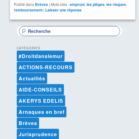
Publié dans
Brèves
|
Mots-clés :
emprunt
,
les pièges
,
les risques
,
remboursement
|
Laisser une réponse
R
e
c
h
CATÉGORIES
e
#Droitdanslemur
r
c
ACTIONS-RECOURS
h
e
Actualités
AIDE-CONSEILS
AKERYS EDELIS
Arnaques en bref
Brèves
Jurisprudence