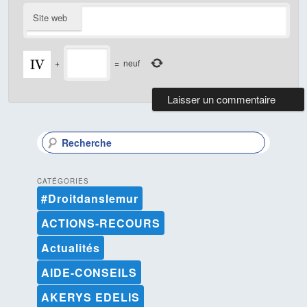
Site web
+
=
neuf
R
e
c
h
CATÉGORIES
e
#Droitdanslemur
r
c
ACTIONS-RECOURS
h
e
Actualités
AIDE-CONSEILS
AKERYS EDELIS