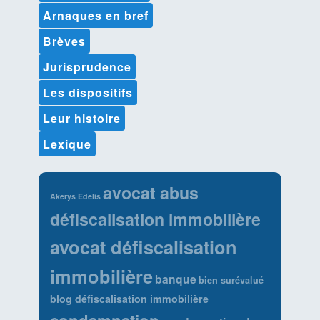
Arnaques en bref
Brèves
Jurisprudence
Les dispositifs
Leur histoire
Lexique
avocat abus
Akerys Edelis
défiscalisation immobilière
avocat défiscalisation
immobilière
banque
bien surévalué
blog défiscalisation immobilière
condamnation