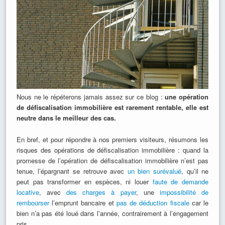
Nous ne le répéterons jamais assez sur ce blog :
une opération
de défiscalisation immobilière est rarement rentable, elle est
neutre dans le meilleur des cas.
En bref, et pour répondre à nos premiers visiteurs, résumons les
risques des opérations de défiscalisation immobilière : quand la
promesse de l’opération de défiscalisation immobilière n’est pas
tenue, l’épargnant se retrouve avec
un bien surévalué
, qu’il ne
peut pas transformer en espèces, ni louer
faute de demande
locative
, avec
des charges à payer
, une
impossibilité de
rembourser
l’emprunt bancaire et
pas de déduction fiscale
car le
bien n’a pas été loué dans l’année, contrairement à l’engagement
pris.