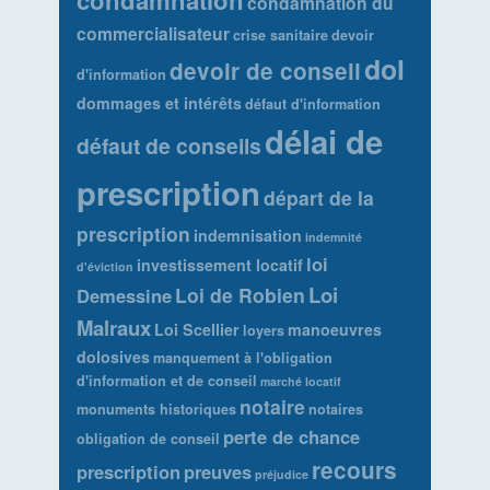
condamnation du
commercialisateur
crise sanitaire
devoir
dol
devoir de conseil
d'information
dommages et intérêts
défaut d'information
délai de
défaut de conseils
prescription
départ de la
prescription
indemnisation
indemnité
loi
investissement locatif
d'éviction
Loi
Loi de Robien
Demessine
Malraux
Loi Scellier
manoeuvres
loyers
dolosives
manquement à l'obligation
d'information et de conseil
marché locatif
notaire
monuments historiques
notaires
perte de chance
obligation de conseil
recours
prescription
preuves
préjudice