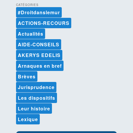
h
CATÉGORIES
e
#Droitdanslemur
r
c
ACTIONS-RECOURS
h
e
Actualités
AIDE-CONSEILS
AKERYS EDELIS
Arnaques en bref
Brèves
Jurisprudence
Les dispositifs
Leur histoire
Lexique