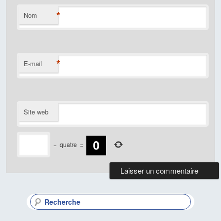
*
Nom
*
E-mail
Site web
−
quatre
=
R
e
c