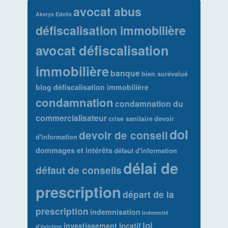
avocat abus
Akerys Edelis
défiscalisation immobilière
avocat défiscalisation
immobilière
banque
bien surévalué
blog défiscalisation immobilière
condamnation
condamnation du
commercialisateur
crise sanitaire
devoir
dol
devoir de conseil
d'information
dommages et intérêts
défaut d'information
délai de
défaut de conseils
prescription
départ de la
prescription
indemnisation
indemnité
loi
investissement locatif
d'éviction