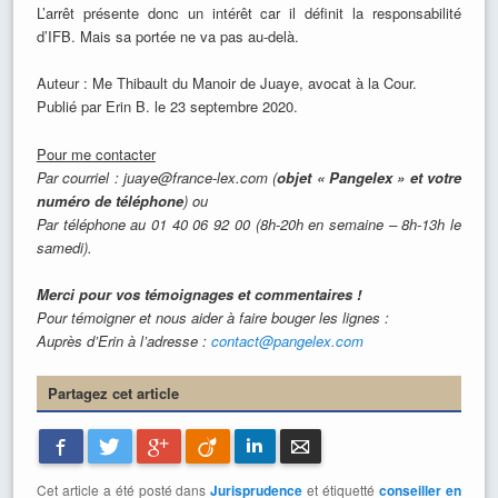
L’arrêt présente donc un intérêt car il définit la responsabilité
d’IFB. Mais sa portée ne va pas au-delà.
Auteur : Me Thibault du Manoir de Juaye, avocat à la Cour.
Publié par Erin B. le 23 septembre 2020.
Pour me contacter
Par courriel : juaye@france-lex.com (
objet « Pangelex » et votre
numéro de téléphone
) ou
Par téléphone au 01 40 06 92 00 (8h-20h en semaine – 8h-13h le
samedi).
Merci pour vos témoignages et commentaires !
Pour témoigner et nous aider à faire bouger les lignes :
Auprès d’Erin à l’adresse :
contact@pangelex.com
Partagez cet article
Facebook
Twitter
Google+
Viadeo
LinkedIn
E-mail
Cet article a été posté dans
Jurisprudence
et étiquetté
conseiller en