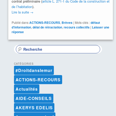
contrat préliminaire (
article L. 271-1 du Code de la construction et
de l’habitation
).
Lire la suite
→
Publié dans
ACTIONS-RECOURS
,
Brèves
|
Mots-clés :
défaut
d'information
,
délai de rétractation
,
recours collectifs
|
Laisser une
réponse
R
e
c
h
CATÉGORIES
e
#Droitdanslemur
r
c
ACTIONS-RECOURS
h
e
Actualités
AIDE-CONSEILS
AKERYS EDELIS