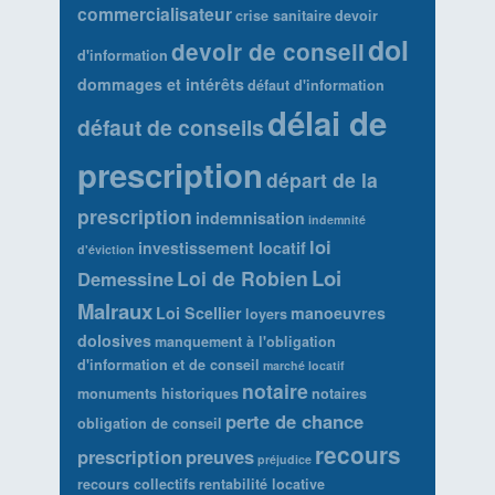
commercialisateur
crise sanitaire
devoir
dol
devoir de conseil
d'information
dommages et intérêts
défaut d'information
délai de
défaut de conseils
prescription
départ de la
prescription
indemnisation
indemnité
loi
investissement locatif
d'éviction
Loi
Loi de Robien
Demessine
Malraux
Loi Scellier
manoeuvres
loyers
dolosives
manquement à l'obligation
d'information et de conseil
marché locatif
notaire
monuments historiques
notaires
perte de chance
obligation de conseil
recours
prescription
preuves
préjudice
recours collectifs
rentabilité locative