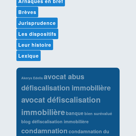
Arnaques en bref
Brèves
Jurisprudence
Les dispositifs
Leur histoire
Lexique
avocat abus
Akerys Edelis
défiscalisation immobilière
avocat défiscalisation
immobilière
banque
bien surévalué
blog défiscalisation immobilière
condamnation
condamnation du