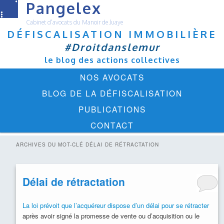
Pangelex
Cabinet d'avocats du Manoir de Juaye
DÉFISCALISATION IMMOBILIÈRE
#Droitdanslemur
le blog des actions collectives
Menu
ALLER
ALLER
NOS AVOCATS
principal
AU
AU
BLOG DE LA DÉFISCALISATION
CONTENU
CONTENU
PUBLICATIONS
PRINCIPAL
SECONDAIRE
CONTACT
ARCHIVES DU MOT-CLÉ
DÉLAI DE RÉTRACTATION
Délai de rétractation
La loi prévoit que l’acquéreur dispose d’un délai pour se rétracter
après avoir signé la promesse de vente ou d’acquisition ou le